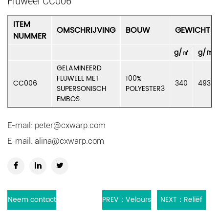
Fluweel CC006
ITEM
OMSCHRIJVING
BOUW
GEWICHT
NUMMER
g/㎡
g/m
GELAMINEERD
FLUWEEL MET
100%
CC006
340
493
SUPERSONISCH
POLYESTER3
EMBOS
E-mail:
peter@cxwarp.com
E-mail:
alina@cxwarp.com
Neem contact
PREV：Velours
NEXT：Reliëf