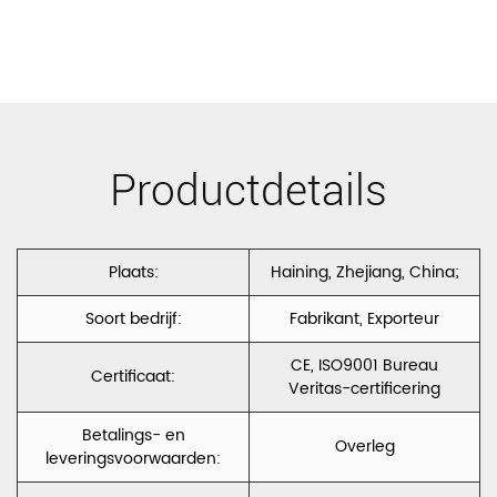
op
Sofa
Sofa
Bekleding
Bekleding
Polyester
Polyester
Fluweel
Fluweel
Productdetails
Holland
Holland
Fluweel Frans
Fluweel Frans
Fluweel
Fluweel
Plaats:
Haining, Zhejiang, China;
CC250
CC002
Soort bedrijf:
Fabrikant, Exporteur
CE, ISO9001 Bureau
Certificaat:
Veritas-certificering
Betalings- en
Overleg
leveringsvoorwaarden: