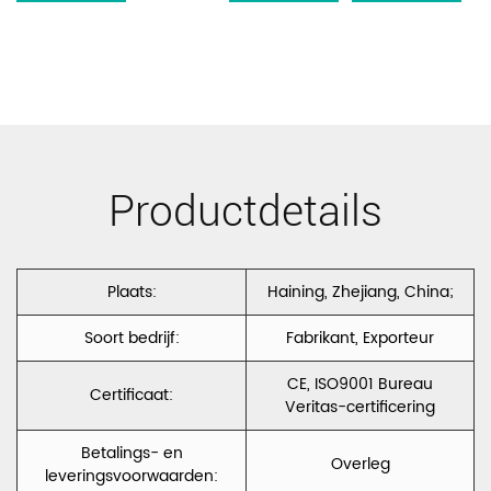
op
previous
Sofa
article
Bekleding
Polyester
Fluweel
Productdetails
Laminaat Met
Tc/Fleece/Zwart
Gebreide
Plaats:
Haining, Zhejiang, China;
Stoffen Rug
Soort bedrijf:
Fabrikant, Exporteur
DALLAS I
CE, ISO9001 Bureau
Certificaat:
Veritas-certificering
Betalings- en
Overleg
leveringsvoorwaarden: