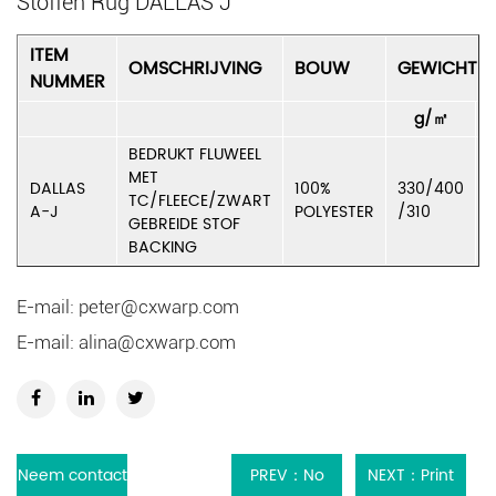
Stoffen Rug DALLAS J
ITEM
OMSCHRIJVING
BOUW
GEWICHT
NUMMER
g/㎡
BEDRUKT FLUWEEL
MET
DALLAS
100%
330/400
TC/FLEECE/ZWART
A-J
POLYESTER
/310
GEBREIDE STOF
BACKING
E-mail:
peter@cxwarp.com
E-mail:
alina@cxwarp.com
Neem contact
PREV：No
NEXT：Print