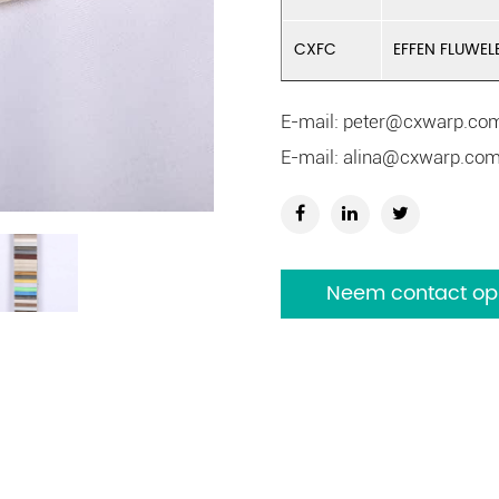
CXFC
EFFEN FLUWEL
E-mail:
peter@cxwarp.co
E-mail:
alina@cxwarp.co
Neem contact op