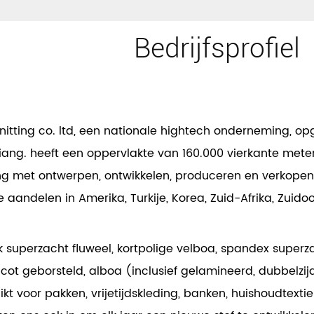
Bedrijfsprofiel
tting co. ltd, een nationale hightech onderneming, opg
ejiang. heeft een oppervlakte van 160.000 vierkante met
g met ontwerpen, ontwikkelen, produceren en verkopen
 aandelen in Amerika, Turkije, Korea, Zuid-Afrika, Zuidoo
uperzacht fluweel, kortpolige velboa, spandex superzacht
ricot geborsteld, alboa (inclusief gelamineerd, dubbelzijd
ikt voor pakken, vrijetijdskleding, banken, huishoudtexti