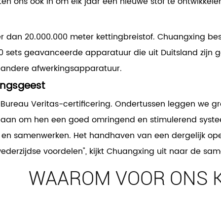
en ons ook in om elk jaar een nieuwe stof te ontwikkele
 dan 20.000.000 meter kettingbreistof. Chuangxing bes
sets geavanceerde apparatuur die uit Duitsland zijn g
e andere afwerkingsapparatuur.
ingsgeest
 Bureau Veritas-certificering. Ondertussen leggen we gr
d aan om hen een goed omringend en stimulerend systee
 en samenwerken. Het handhaven van een dergelijk oper
 wederzijdse voordelen", kijkt Chuangxing uit naar de s
WAAROM VOOR ONS K