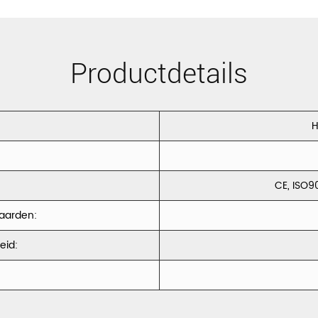
Productdetails
H
CE, ISO9
waarden:
eid: