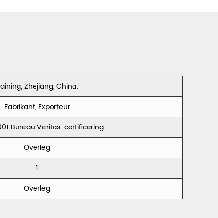
Lang Haar
Holland
Fluweel CXLH
Fluweel Frans
Fluweel CC
250
aining, Zhejiang, China;
Fabrikant, Exporteur
001 Bureau Veritas-certificering
Overleg
1
Overleg