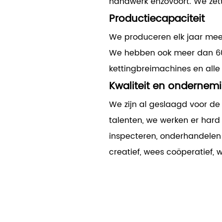
handwerk enzovoort. We zett
Productiecapaciteit
We produceren elk jaar meer
We hebben ook meer dan 60 
kettingbreimachines en all
Kwaliteit en ondernem
We zijn al geslaagd voor de
talenten, we werken er har
inspecteren, onderhandelen
creatief, wees coöperatief,