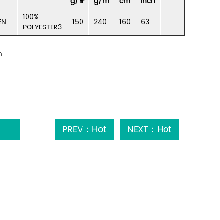
g/㎡
g/m
cm
inch
100%
EN
150
240
160
63
POLYESTER3
m
m
PREV：Hot
NEXT：Hot
Sale
Sale Velours
Goedkoop
Knuffel
Knuffel
Polyester
Polyester
Fluweel