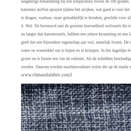
langdurige behandeling bij een temperatuur boven de 100 graden. A
katoenen stoffen sprayen tijdens het strijken, wat goed is voor he
te dragen, wasbaar, maar gemakkelijk te kreuken, geschikt voor al
4. Wol: De bovenwol met de grootste hoeveelheid wolvezels die in
en langer dan katoenvezels, hebben een zekere kromming en een l
geeft het een bijzondere eigenschap aan wol, namelijk frezen. De
water en wasmiddel om te bijten en te krimpen. In het dagelijks 
groter en is frezen een van de redenen. Als de schubben beschadigd
worden. Daarom worden machinewasbare truien die op de markt wo
www.chinasofafabric.com3