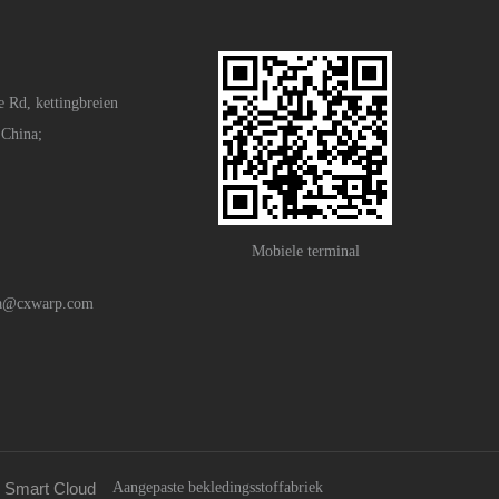
e Rd, kettingbreien
 China;
Mobiele terminal
na@cxwarp.com
Aangepaste bekledingsstoffabriek