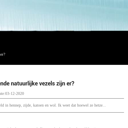
 er?
de natuurlijke vezels zijn er?
te:03-12-2020
d in hennep, zijde, katoen en wol. Ik weet dat hoewel ze hetze...