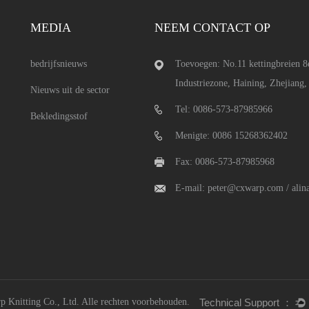
MEDIA
NEEM CONTACT OP
bedrijfsnieuws
Toevoegen: No.11 kettingbreien 8
Industriezone, Haining, Zhejiang,
Nieuws uit de sector
Tel: 0086-573-87985966
Bekledingsstof
Menigte: 0086 15268362402
Fax: 0086-573-87985968
E-mail:
peter@cxwarp.com
/
ali
 Knitting Co., Ltd.
Alle rechten voorbehouden.