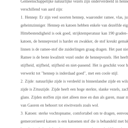
Gemeenschappelijke natuurlijke vezels zijn onderverdeeld in hennep
verschillend van aard zijn:
1. Hennep: Er zijn veel soorten hennep, waaronder ramee, vlas, jut
geheimzinniger. Hennep en katoen hebben enkele van dezelfde eige
Hittebestendigheid is ook goed, strijktemperatuur kan 190 graden
katoen, de hennepvezel is harder en zwakker, de stof kreukt gemakk
linnen is de ramee-stof die zuiderlingen graag dragen. Het past ni
Ramee is de beste kwaliteit vezel onder de hennepvezels. Het h
stijfheid, stijfheid, stijfheid en niet-passend. Het is geschikt 
verwerkt tot "hennep is inderdaad goed", met een coole stijl.
2. Zijde: natuurlijke zijde is verdeeld in binnenlandse zijde en wil
zijde is Zituszijde. Zijde heeft een hoge sterkte, slanke vezels, z
glans. Zijden stoffen zijn niet alleen moe en dun als garen, maar
van Gaoren en behoort tot eiwitvezels zoals wol.
3. Katoen: sterke vochtopname, comfortabel om te dragen, eenvou
gemerceriseerd katoen is een katoenen stof die is behandeld met bij