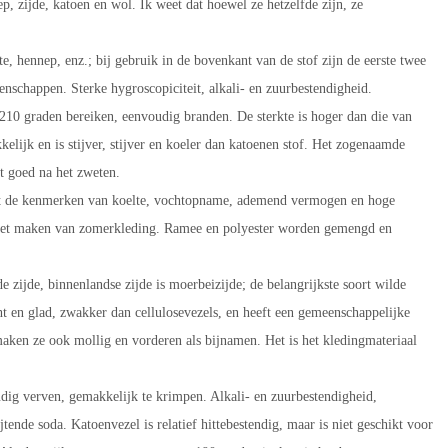
, zijde, katoen en wol. Ik weet dat hoewel ze hetzelfde zijn, ze
e, hennep, enz.; bij gebruik in de bovenkant van de stof zijn de eerste twee
nschappen. Sterke hygroscopiciteit, alkali- en zuurbestendigheid.
-210 graden bereiken, eenvoudig branden. De sterkte is hoger dan die van
elijk en is stijver, stijver en koeler dan katoenen stof. Het zogenaamde
et goed na het zweten.
eeft de kenmerken van koelte, vochtopname, ademend vermogen en hoge
voor het maken van zomerkleding. Ramee en polyester worden gemengd en
de zijde, binnenlandse zijde is moerbeizijde; de belangrijkste soort wilde
acht en glad, zwakker dan cellulosevezels, en heeft een gemeenschappelijke
 maken ze ook mollig en vorderen als bijnamen. Het is het kledingmateriaal
dig verven, gemakkelijk te krimpen. Alkali- en zuurbestendigheid,
tende soda. Katoenvezel is relatief hittebestendig, maar is niet geschikt voor